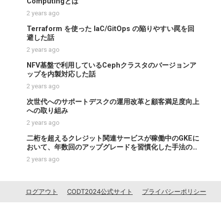
Computingとは
2 years ago
Terraform を使った IaC/GitOps の陥りやすい罠を回
避した話
2 years ago
NFV基盤で利用しているCephクラスタのバージョンア
ップを内製対応した話
2 years ago
次世代へのサポートデスクの運用改革と顧客満足度向上
への取り組み
2 years ago
二桁を超えるクレジット関連サービスが稼働中のGKEに
おいて、年数回のアップグレードを習慣化した手法の紹
介
2 years ago
ログアウト
CODT2024公式サイト
プライバシーポリシー