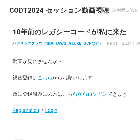
CODT2024 セッション動画視聴
運用者に光を
10年前のレガシーコードが私に来た
パブリッククラウド運用（AWS, AZURE, GCPなど）
e-side
—
2024年7
動画が見れませんか？
視聴登録は
こちら
からお願いします。
既に登録済みにの方は
こちらからログイン
できます。
Registration
/
Login