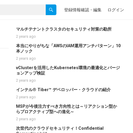
登録情報確認・編集
ログイン
マルチテナントクラスタのセキュリティ対策の勘所
2 years ago
本当にやりがちな「AWSのIAM運用アンチパターン」10
本ノック
2 years ago
vClusterを活用したKubernetes環境の最適化とバージ
ョンアップ検証
2 years ago
インテル® Tiber™ デベロッパー・クラウドの紹介
2 years ago
MSPが今後注力すべき方向性とは～リアクション型か
らプロアクティブ型への進化～
2 years ago
次世代のクラウドセキュリティ！Confidential