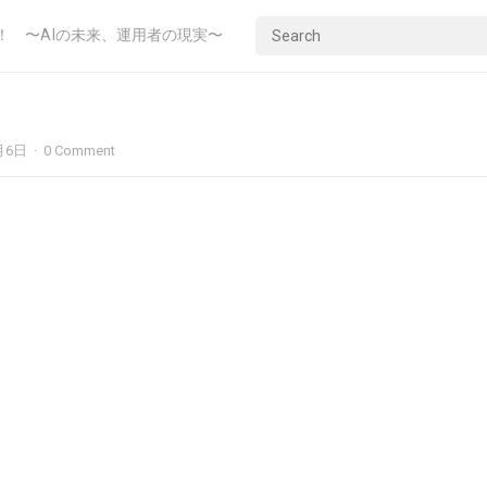
！ 〜AIの未来、運用者の現実〜
月6日
·
0 Comment