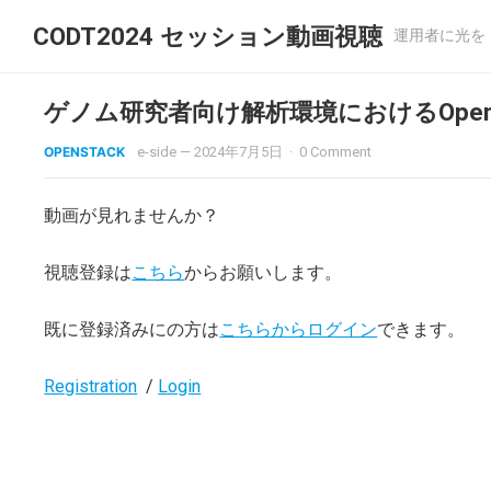
CODT2024 セッション動画視聴
運用者に光を
ゲノム研究者向け解析環境におけるOpenS
OPENSTACK
e-side
—
2024年7月5日
·
0 Comment
動画が見れませんか？
視聴登録は
こちら
からお願いします。
既に登録済みにの方は
こちらからログイン
できます。
Registration
/
Login